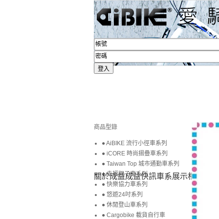
商品型錄
● AiBIKE 流行小徑車系列
● iCORE 時尚摺疊車系列
● Taiwan Top 城市通勤車系列
● 幸福親子車系列
關於成益
成益快訊
車系展示
相簿賞圖
● 快樂協力車系列
● 悠遊24吋系列
● 休閒登山車系列
● Cargobike 載貨自行車