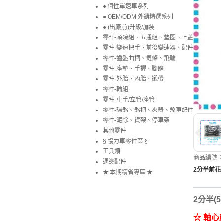
● 個性單速車系列
● OEM/ODM 外銷精選系列
● (出廠前)升級/加裝
零件-頭碗組、五通組、墊圈、上蓋
零件-變速把手、前後變速器、配件
零件-齒盤曲柄、鏈條、飛輪
零件-座墊、手握、腳踏
零件-外胎、內胎、襯帶
零件-輪組
零件-車手/立管/座管
零件-碟煞、煞把、夾器、煞車配件
零件-泥除、貨架、停車架
其他零件
§ 協力車零件區 §
工具類
商品編號：1
週邊配件
2分半前花
★ 本期精省專區 ★
2分半(
☆ 軸