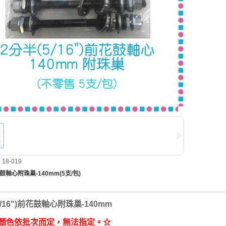
8-019
鼓軸心附珠巢-140mm(5支/包)
5/16")前花鼓軸心附珠巢-140mm
心顏色依批次而定，無法指定。☆