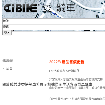
最新消息
2022/8 產品售價更新
公 告
For 各位車友＆經銷夥伴
非常感謝大家過去對成益產品的愛護與支持
關於成益
成益快訊
車系展示
相簿賞圖
生活專區
賞車購車
由於過去一年來原物料持續上漲，成益亦盡
自行車零件以外，紙箱和運費也是今年價漲