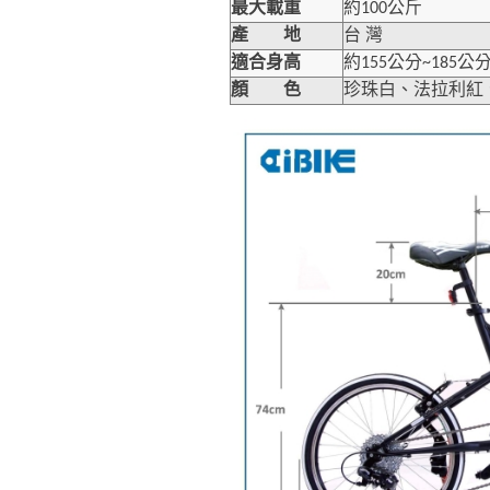
最大載重
約100公斤
產 地
台 灣
適合身高
約155公分~185公
珍珠白、法拉利紅
顏 色