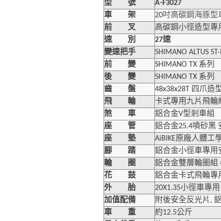
型 號
A-F3027
吋高碳鋼海豚型
車 架
20
前 叉
高碳鋼小徑造型專
速
速 別
27
變速把手
SHIMANO ALTUS ST
系列
前 變
SHIMANO TX
系列
後 變
SHIMANO TX
四爪造
齒 盤
48x38x28T
卡式專用九片飛輪
飛 輪
煞 車
鋁合金V型剎車組
鋁合金
噴砂黑
座 管
25.4
座 墊
AiBIKE原廠人體
腳 踏
鋁合金小徑車專用
輪 圈
鋁合金雙層輪圈組 (
花 鼓
鋁合金卡式飛輪專
小徑車專用
外 胎
20X1.35
附後安全反光片
加值配備
,
車 重
約12.5公斤