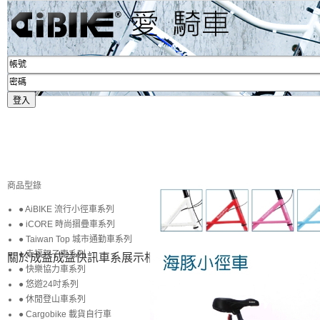
商品型錄
● AiBIKE 流行小徑車系列
● iCORE 時尚摺疊車系列
● Taiwan Top 城市通勤車系列
● 幸福親子車系列
關於成益
成益快訊
車系展示
相簿賞圖
生活專區
賞車購車
● 快樂協力車系列
● 悠遊24吋系列
● 休閒登山車系列
● Cargobike 載貨自行車