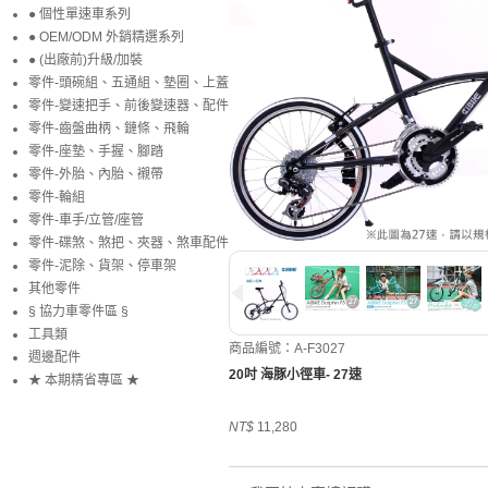
● 個性單速車系列
● OEM/ODM 外銷精選系列
● (出廠前)升級/加裝
零件-頭碗組、五通組、墊圈、上蓋
零件-變速把手、前後變速器、配件
零件-齒盤曲柄、鏈條、飛輪
零件-座墊、手握、腳踏
零件-外胎、內胎、襯帶
零件-輪組
零件-車手/立管/座管
零件-碟煞、煞把、夾器、煞車配件
零件-泥除、貨架、停車架
其他零件
§ 協力車零件區 §
工具類
商品編號：A-F3027
週邊配件
20吋 海豚小徑車- 27速
★ 本期精省專區 ★
NT$
11,280