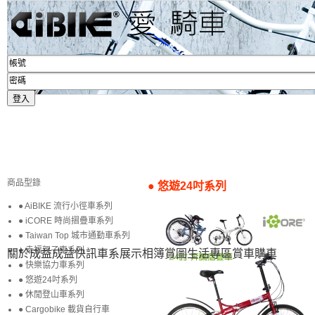
商品型錄
● 悠遊24吋系列
● AiBIKE 流行小徑車系列
● iCORE 時尚摺疊車系列
● Taiwan Top 城市通勤車系列
● 幸福親子車系列
關於成益
成益快訊
車系展示
相簿賞圖
生活專區
賞車購車
● 快樂協力車系列
● 悠遊24吋系列
● 休閒登山車系列
● Cargobike 載貨自行車