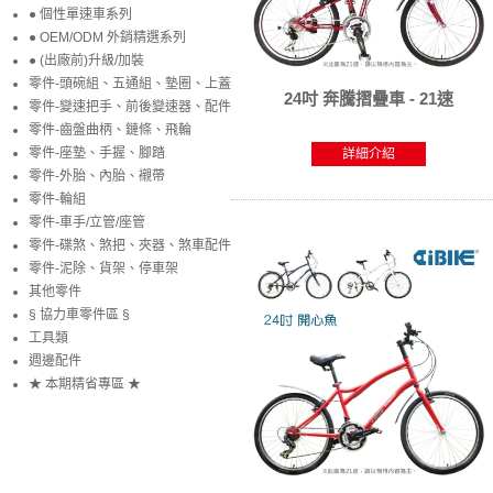
● 個性單速車系列
● OEM/ODM 外銷精選系列
● (出廠前)升級/加裝
零件-頭碗組、五通組、墊圈、上蓋
24吋 奔騰摺疊車 - 21速
零件-變速把手、前後變速器、配件
零件-齒盤曲柄、鏈條、飛輪
零件-座墊、手握、腳踏
詳細介紹
零件-外胎、內胎、襯帶
零件-輪組
零件-車手/立管/座管
零件-碟煞、煞把、夾器、煞車配件
零件-泥除、貨架、停車架
其他零件
§ 協力車零件區 §
工具類
週邊配件
★ 本期精省專區 ★