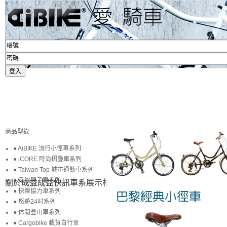
商品型錄
● AiBIKE 流行小徑車系列
● iCORE 時尚摺疊車系列
● Taiwan Top 城市通勤車系列
● 幸福親子車系列
關於成益
成益快訊
車系展示
相簿賞圖
生活專區
賞車購車
● 快樂協力車系列
● 悠遊24吋系列
● 休閒登山車系列
● Cargobike 載貨自行車