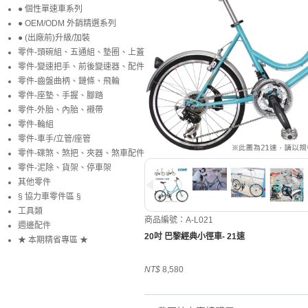
● 個性單速車系列
● OEM/ODM 外銷精選系列
● (出廠前)升級/加裝
零件-頭碗組、五通組、墊圈、上蓋
零件-變速把手、前後變速器、配件
零件-齒盤曲柄、鏈條、飛輪
零件-座墊、手握、腳踏
零件-外胎、內胎、襯帶
零件-輪組
零件-車手/立管/座管
零件-碟煞、煞把、夾器、煞車配件
零件-泥除、貨架、停車架
其他零件
§ 協力車零件區 §
工具類
商品編號：A-L021
週邊配件
20吋 巴黎經典小徑車- 21速
★ 本期精省專區 ★
NT$
8,580