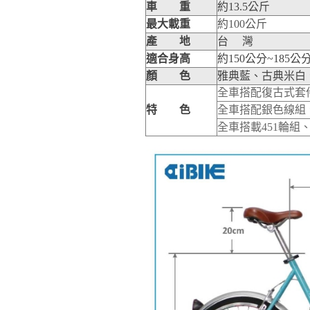
車 重
約13.5公斤
最大載重
約
100
公斤
產 地
台 灣
適合身高
約
150
公分
~185
公
顏 色
雅典藍、古典米白
全車搭配復古式套
特 色
全車搭配銀色線組
全車搭載
451
輪組