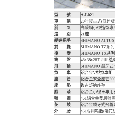
型 號
A-L021
車 架
20
吋復古式
(
低跨版
前 叉
高碳鋼小徑造型
速 別
21
速
變速把手
SHIMANO ALTUS 
前 變
SHIMANO TZ
系列
後 變
SHIMANO TX
系列
齒 盤
48x38x28T
四爪造
飛 輪
SHIMANO
鎖牙式
煞 車
鋁合金V型煞車組
座 管
鋁合金安全座管300
座 墊
復古舒適座墊
腳 踏
鋁合金小徑車專用
輪 圈
451
鋁合金雙層輪
花 鼓
鋁合金鎖牙式飛輪
外 胎
451
專用輪胎
(
淺花