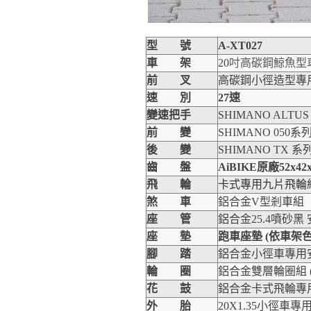
型 號
A-XT027
車 架
20
吋高碳鋼鯨魚型
前 叉
高碳鋼小徑造型專
速 別
27
速
變速把手
SHIMANO ALTUS 
前 變
SHIMANO 050
系
後 變
SHIMANO TX
系
齒 盤
AiBIKE
原廠
52x42
飛 輪
卡式專用九片飛輪組 
煞 車
鋁合金V型剎車組
座 管
鋁合金
25.4
噴砂黑
座 墊
跑車座墊
(
依車架
腳 踏
鋁合金小徑車專用
輪 圈
鋁合金雙層輪圈組 (
花 鼓
鋁合金卡式飛輪專
外 胎
20X1.35
小徑車專