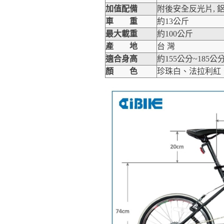
加值配備
附後安全反光片
,
車 重
約
13
公斤
最大載重
約100公斤
產 地
台 灣
適合身高
約155公分~185公
顏 色
珍珠白、法拉利紅