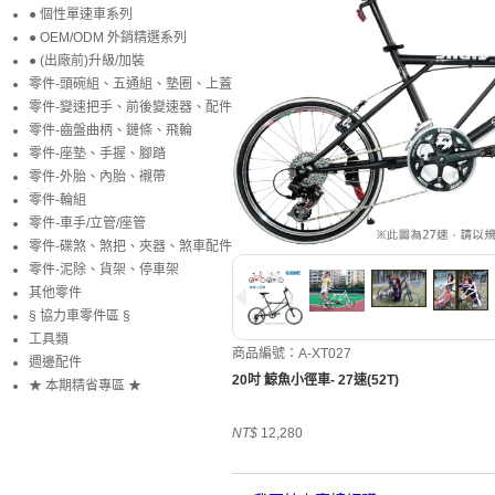
● 個性單速車系列
● OEM/ODM 外銷精選系列
● (出廠前)升級/加裝
零件-頭碗組、五通組、墊圈、上蓋
零件-變速把手、前後變速器、配件
零件-齒盤曲柄、鏈條、飛輪
零件-座墊、手握、腳踏
零件-外胎、內胎、襯帶
零件-輪組
零件-車手/立管/座管
零件-碟煞、煞把、夾器、煞車配件
零件-泥除、貨架、停車架
其他零件
§ 協力車零件區 §
工具類
商品編號：A-XT027
週邊配件
20吋 鯨魚小徑車- 27速(52T)
★ 本期精省專區 ★
NT$
12,280