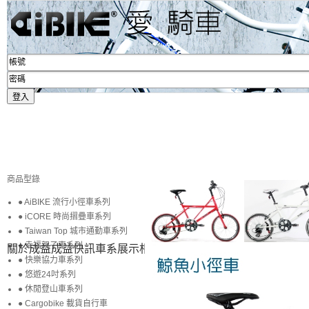
商品型錄
● AiBIKE 流行小徑車系列
● iCORE 時尚摺疊車系列
● Taiwan Top 城市通勤車系列
● 幸福親子車系列
關於成益
成益快訊
車系展示
相簿賞圖
生活專區
賞車購車
● 快樂協力車系列
● 悠遊24吋系列
● 休閒登山車系列
● Cargobike 載貨自行車