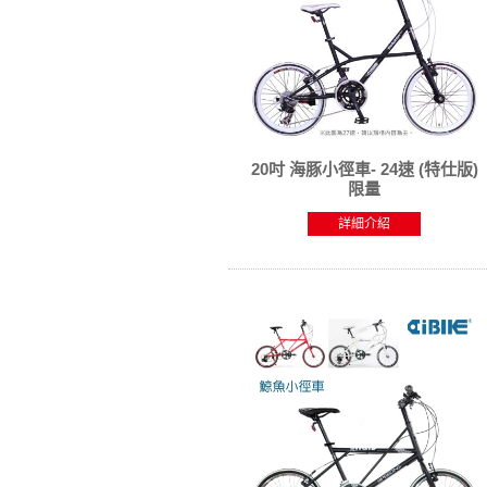
20吋 海豚小徑車- 24速 (特仕版)
限量
詳細介紹