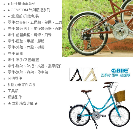
● 個性單速車系列
● OEM/ODM 外銷精選系列
● (出廠前)升級/加裝
零件-頭碗組、五通組、墊圈、上蓋
零件-變速把手、前後變速器、配件
零件-齒盤曲柄、鏈條、飛輪
零件-座墊、手握、腳踏
零件-外胎、內胎、襯帶
零件-輪組
零件-車手/立管/座管
零件-碟煞、煞把、夾器、煞車配件
零件-泥除、貨架、停車架
其他零件
§ 協力車零件區 §
工具類
週邊配件
★ 本期精省專區 ★