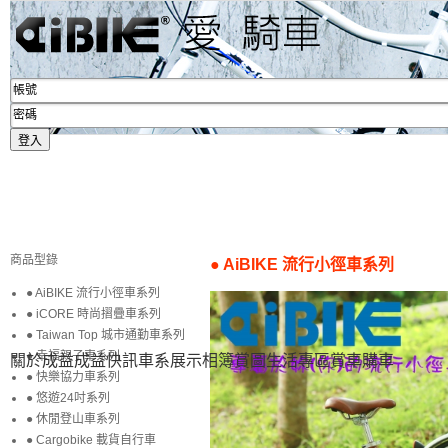
商品型錄
● AiBIKE 流行小徑車系列
● AiBIKE 流行小徑車系列
● iCORE 時尚摺疊車系列
● Taiwan Top 城市通勤車系列
● 幸福親子車系列
關於成益
成益快訊
車系展示
相簿賞圖
生活專區
賞車購車
● 快樂協力車系列
● 悠遊24吋系列
● 休閒登山車系列
● Cargobike 載貨自行車