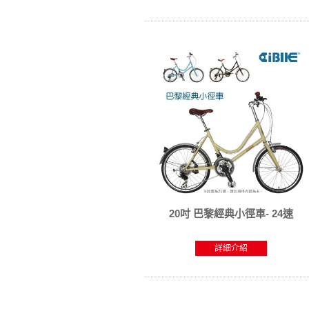
20吋 巴黎經典小徑車- 24速
詳細介紹